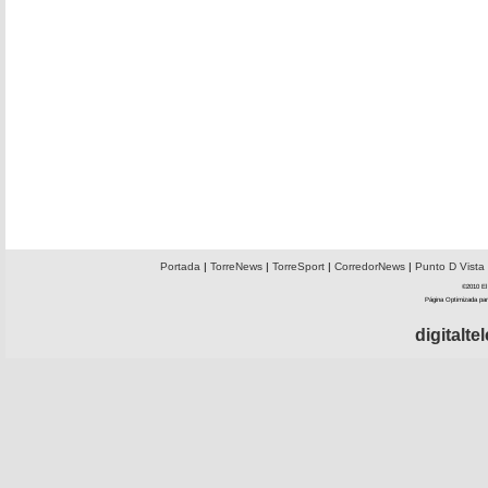
Portada
|
TorreNews
|
TorreSport
|
CorredorNews
|
Punto D Vista
©2010 El 
Página Optimizada par
digitalt