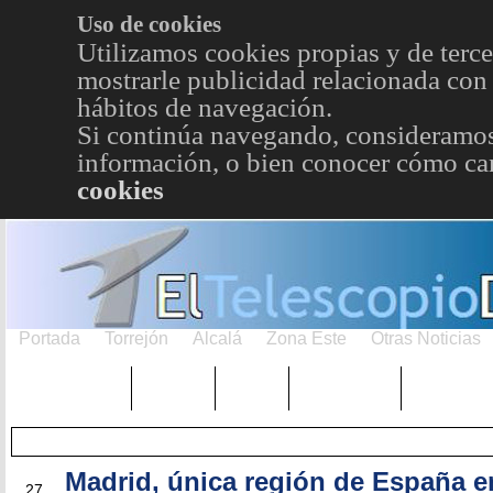
Uso de cookies
Utilizamos cookies propias y de terce
mostrarle publicidad relacionada con 
hábitos de navegación.
Si continúa navegando, consideramos
información, o bien conocer cómo cam
cookies
Portada
Torrejón
Alcalá
Zona Este
Otras Noticias
TRENDING
Púnica
Metro
Choniblog
MetroEst
Madrid, única región de España en
MAR
27