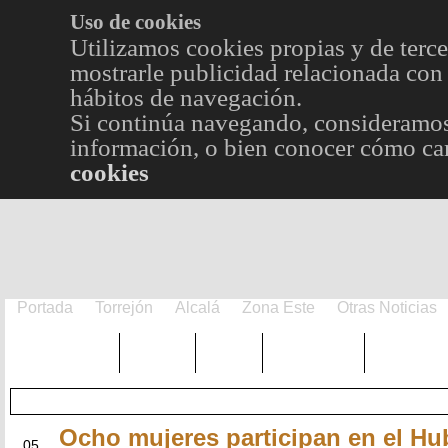
Uso de cookies
Utilizamos cookies propias y de terce
mostrarle publicidad relacionada con 
hábitos de navegación.
Si continúa navegando, consideramos
información, o bien conocer cómo cam
cookies
Portada
Torrejón
Alcalá
Zona Este
Otras Noticias
TRENDING
Púnica
Metro
Choniblog
MetroEst
Ocho mujeres participan en el Hu
JUN
05