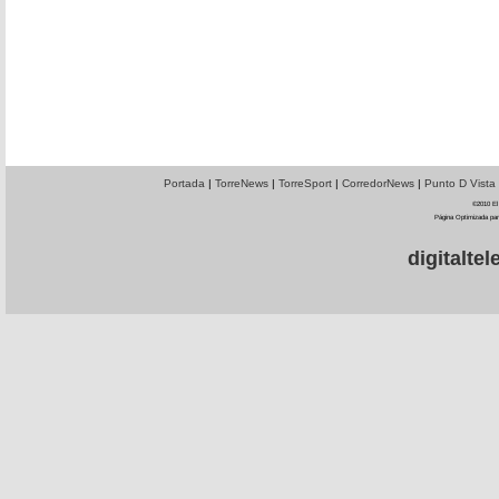
Portada
|
TorreNews
|
TorreSport
|
CorredorNews
|
Punto D Vista
©2010 El 
Página Optimizada par
digitalt