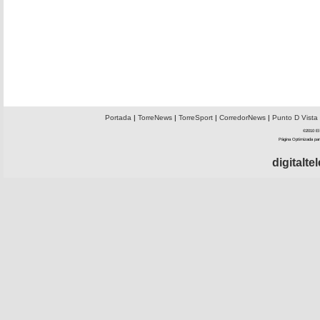
Portada
|
TorreNews
|
TorreSport
|
CorredorNews
|
Punto D Vista
©2010 El 
Página Optimizada par
digitalt