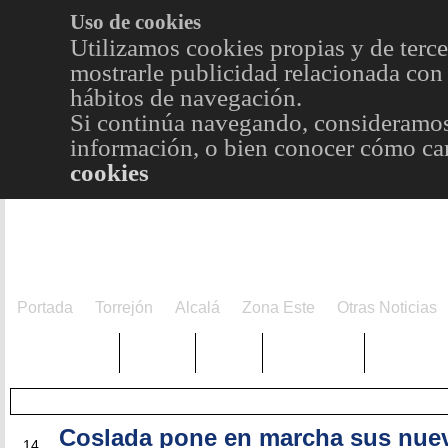
Uso de cookies
Utilizamos cookies propias y de terce
mostrarle publicidad relacionada con 
hábitos de navegación.
Si continúa navegando, consideramos
información, o bien conocer cómo cam
cookies
Portada
Torrejón
Alcalá
Zona Este
Otras Noticias
TRENDING
Púnica
Metro
Choniblog
MetroEst
Coslada pone en marcha sus nue
DIC
14