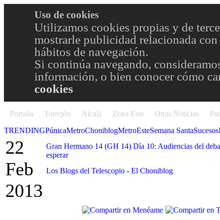
Uso de cookies
Utilizamos cookies propias y de terce
mostrarle publicidad relacionada con 
hábitos de navegación.
Si continúa navegando, consideramos
información, o bien conocer cómo cam
cookies
Portada
Torrejón
Alcalá
Zona Este
Otras Noticias
Pun
TRENDING
Púnica
Metro
Choniblog
MetroEste
Semana Santa
Sucesos
22
Gran Hermano 14 (GH 14) Día 10: Audiencias del debate,
esperar
Feb
Los Blogs del Telescopio
-
El Choniblog
2013