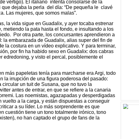
e vértigo). El italiano intenta consolarse de la
que dejaba la perla del día: “De pequeña le clavé
za. Las mujeres, que somos malas”.
as, la vida sigue en Guadalix, y ayer tocaba estrenar
 metiendo la pata hasta el fondo, e insultando a los
iedo. Por otra parte, los concursantes aprendieron a
: la embarazada de Guadalix, alias super del fin de
e la costura en un vídeo explicativo. Y para terminar,
sión, por fin ha habido sexo en Guadalix: dos cabras
r edredoning, y visto el percal, posiblemente el
en más papeletas tenía para marcharse era Argi, todo
n la irrupción de una figura poderosa del pasado:
ircular un tuit de Susana, que no tuvo la
tter antes de entrar, en que se refiere a la canaria
orremi. Las noemistas, agazapadas y desperdigadas
n vuelto a la carga, y están dispuestas a conseguir
criticar a su líder. Lo más sorprendente es que
 cuestión tiene un tono totalmente irónico, tono
xisten), no han captado el grupo de fans de la