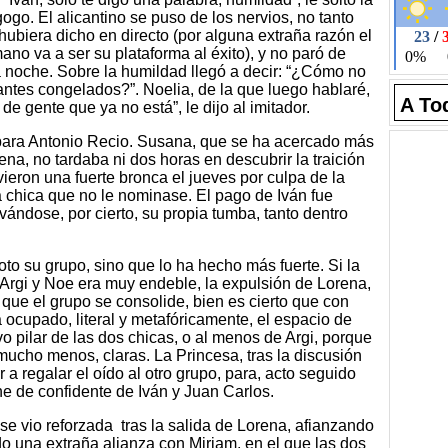
go. El alicantino se puso de los nervios, no tanto
 hubiera dicho en directo (por alguna extraña razón el
o va a ser su plataforma al éxito), y no paró de
la noche. Sobre la humildad llegó a decir: “¿Cómo no
antes congelados?”. Noelia, de la que luego hablaré,
A To
de gente que ya no está”, le dijo al imitador.
 para Antonio Recio. Susana, que se ha acercado más
ena, no tardaba ni dos horas en descubrir la traición
ieron una fuerte bronca el jueves por culpa de la
la chica que no le nominase. El pago de Iván fue
ándose, por cierto, su propia tumba, tanto dentro
oto su grupo, sino que lo ha hecho más fuerte. Si la
Argi y Noe era muy endeble, la expulsión de Lorena,
que el grupo se consolide, bien es cierto que con
 ocupado, literal y metafóricamente, el espacio de
o pilar de las dos chicas, o al menos de Argi, porque
 mucho menos, claras. La Princesa, tras la discusión
 a regalar el oído al otro grupo, para, acto seguido
he de confidente de Iván y Juan Carlos.
se vio reforzada tras la salida de Lorena, afianzando
do una extraña alianza con Miriam, en el que las dos