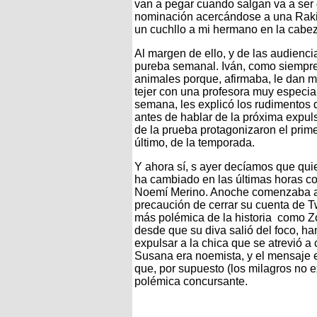
van a pegar cuando salgan va a ser d
nominación acercándose a una Raki 
un cuchllo a mi hermano en la cabe
Al margen de ello, y de las audienci
pureba semanal. Iván, como siempre,
animales porque, afirmaba, le dan m
tejer con una profesora muy especial
semana, les explicó los rudimentos d
antes de hablar de la próxima expul
de la prueba protagonizaron el prime
último, de la temporada.
Y ahora sí, s ayer decíamos que qui
ha cambiado en las últimas horas co
Noemí Merino. Anoche comenzaba a c
precaución de cerrar su cuenta de Twi
más polémica de la historia como Z
desde que su diva salió del foco, ha
expulsar a la chica que se atrevió a 
Susana era noemista, y el mensaje en
que, por supuesto (los milagros no e
polémica concursante.