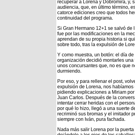
recuperar a Lorena y Dobromira, y, so
audiencia, que, en último término, e
catorce ediciones creo que todos he
continuidad del programa.
Si Gran Hermano 12+1 se salvó de la
fue por las modificaciones en la mec
aprendan de su propia historia si qu
sobre todo, tras la expulsión de Lor
Y como muestra, un botón: el día de 
organización decidió montarles una f
unos concursantes que, no es que no
durmiendo.
Por eso, y para rellenar el post, vo
expulsión de Lorena, nos habíamos
pidiendo explicaciones a Miriam por 
Juan Carlos. Después de la convers
intentar cerrar heridas con el perso
por qué lo hizo, llegó a una suerte d
recriminó sus bromas y el imitador 
siempre con Iván, pura fachada.
Nada más salir Lorena por la puerta
dejándole a los pies de los caballos: 