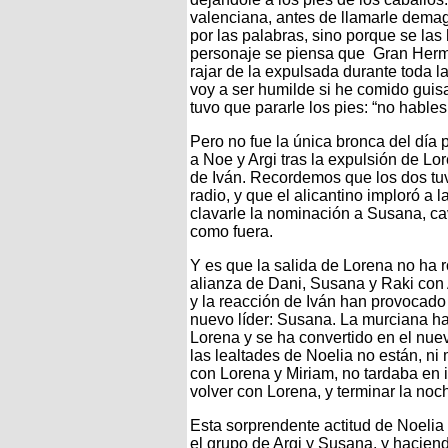
valenciana, antes de llamarle demago
por las palabras, sino porque se las
personaje se piensa que Gran Herman
rajar de la expulsada durante toda 
voy a ser humilde si he comido guis
tuvo que pararle los pies: “no hables 
Pero no fue la única bronca del día
a Noe y Argi tras la expulsión de Lor
de Iván. Recordemos que los dos tuv
radio, y que el alicantino imploró a 
clavarle la nominación a Susana, cav
como fuera.
Y es que la salida de Lorena no ha r
alianza de Dani, Susana y Raki con 
y la reacción de Iván han provocado 
nuevo líder: Susana. La murciana ha
Lorena y se ha convertido en el nuev
las lealtades de Noelia no están, ni
con Lorena y Miriam, no tardaba en ir
volver con Lorena, y terminar la noc
Esta sorprendente actitud de Noelia 
el grupo de Argi y Susana, y hacien