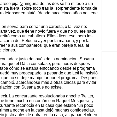
parece pija (¿ninguna de las dos se ha mirado a un
ista fuera, sobre todo tras la sorprendente forma de
u defensor en plató: “desde hace cinco años no tiene
én servía para cerrar una carpeta, o tal vez no:
arta vez, que tiene novio fuera y que no quiere nada
 retiró como un caballero. Ellos dicen eso, pero los
la cama del Pelocho ayer por la mañana, y por la
creer a sus compañeros que eran pareja fuera, al
diciones.
as contadas: justo después de la nominación, Susana
para que el DJ la consolase, pero, horas después
contaba cómo se estaba enfocando desde el programa
 quedó muy preocupado, a pesar de que Leti le insistió
 que no se deje manipular por el programa. Después
J cambió, acercándose más a otras chicas para evitar
elación con Susana que no existe.
cir. La concursante revolucionaba anoche Twitter,
 que tiene mucho en común con Raquel Mosquera, y
cursante reconocía en la casa que estaba “un poco
 primera noche en la casa dejó muchas confidencias.
o justo antes de entrar en la casa, al grabar el vídeo