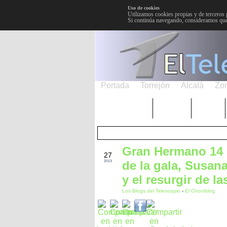
Uso de cookies
Utilizamos cookies propias y de terceros 
Si continúa navegando, consideramos que
Portada
Torrejón
Alcalá
Zo
TRENDING
Púnica
Metro
Gran Hermano 14 (
FEB
27
de la gala, Susan
2013
y el resurgir de l
Los Blogs del Telescopio
-
El Choniblog