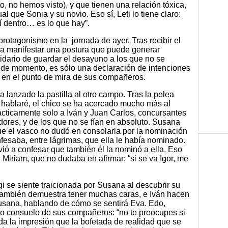
o, no hemos visto), y que tienen una relación tóxica,
l que Sonia y su novio. Eso sí, Leti lo tiene claro:
í dentro… es lo que hay”.
rotagonismo en la jornada de ayer. Tras recibir el
 a manifestar una postura que puede generar
tidario de guardar el desayuno a los que no se
, de momento, es sólo una declaración de intenciones
 en el punto de mira de sus compañeros.
 lanzado la pastilla al otro campo. Tras la pelea
 hablaré, el chico se ha acercado mucho más al
ácticamente solo a Iván y Juan Carlos, concursantes
idores, y de los que no se fían en absoluto. Susana
que el vasco no dudó en consolarla por la nominación
fesaba, entre lágrimas, que ella le había nominado.
vió a confesar que también él la nominó a ella. Eso
, Miriam, que no dudaba en afirmar: “si se va Igor, me
 se siente traicionada por Susana al descubrir su
 también demuestra tener muchas caras, e Iván hacen
sana, hablando de cómo se sentirá Eva. Edo,
ño consuelo de sus compañeros: “no te preocupes si
da la impresión que la bofetada de realidad que se