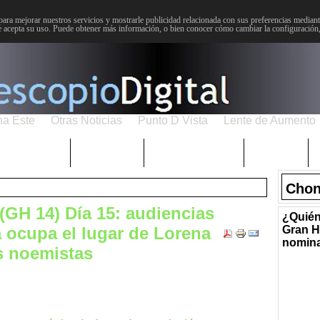
para mejorar nuestros servicios y mostrarle publicidad relacionada con sus preferencias mediante
 acepta su uso. Puede obtener más información, o bien conocer cómo cambiar la configuración
na Este
Otras Noticias
Punto D Vista
Lente de Aumento
Choniblog
MetroEste
Semana Santa
Sucesos
Chon
GH 14) Día 15: audiencias
¿Quién
a ocupa el lugar de Lorena
Gran H
nomin
as noemistas