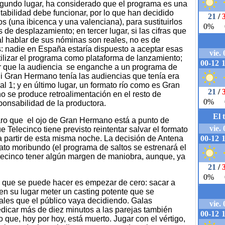
segundo lugar, ha considerado que el programa es una
tabilidad debe funcionar, por lo que han decidido
s (una ibicenca y una valenciana), para sustituirlos
 de desplazamiento; en tercer lugar, si las cifras que
l hablar de sus nóminas son reales, no es de
es: nadie en España estaría dispuesto a aceptar esas
ilizar el programa como plataforma de lanzamiento;
er que la audiencia se enganche a un programa de
 Gran Hermano tenía las audiencias que tenía era
 1; y en último lugar, un formato río como es Gran
o se produce retroalimentación en el resto de
onsabilidad de la productora.
aro que el ojo de Gran Hermano está a punto de
 Telecinco tiene previsto reintentar salvar el formato
 partir de esta misma noche. La decisión de Antena
ato moribundo (el programa de saltos se estrenará el
lecinco tener algún margen de maniobra, aunque, ya
co que se puede hacer es empezar de cero: sacar a
en su lugar meter un casting potente que se
nales que el público vaya decidiendo. Galas
edicar más de diez minutos a las parejas también
to que, hoy por hoy, está muerto. Jugar con el vértigo,