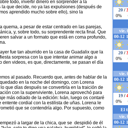
bre todo, invertir dinero en sorprender a la
s la que decide, no ya las expulsiones (después de
mos aprendido mucho sobre ello), sino la
 quema, a pesar de estar centrado en las parejas,
ánica, y, sobre todo, su sorprendente recta final. Que
ieren salvar a un formato que está en coma profundo,
ena.
ayer fue tan aburrido en la casa de Guadalix que la
iesta sorpresa con la que intentar animar algo a
 den videos, es que, directamente, se pasan el día
lvemos al pasado. Recuerdo que, antes de hablar de la
 quedado en la noche del domingo, con Lorena
lo que días después se convertiría en la traición de
ación con la superviviente, Lorena aprovechó para
naje más odiado de la edición: Iván, luego os contaré
e entente cordial con la estilista de uñas. Lorena le
prometió que se contendría algo. Por supuesto, como
 empezó a largar de la chica, que se despidió de él
“Iván, solo te digo una palabra, humildad”, le soltó la