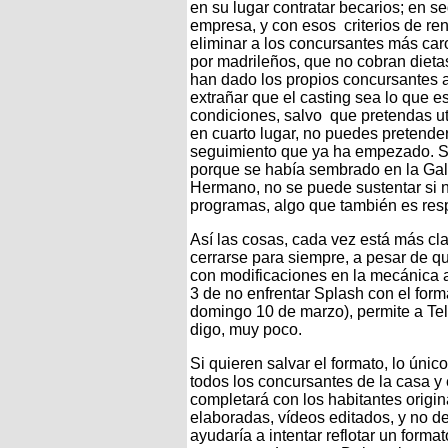
en su lugar contratar becarios; en 
empresa, y con esos criterios de ren
eliminar a los concursantes más caro
por madrileños, que no cobran dietas
han dado los propios concursantes a
extrañar que el casting sea lo que 
condiciones, salvo que pretendas ut
en cuarto lugar, no puedes pretend
seguimiento que ya ha empezado. Si
porque se había sembrado en la Galal
Hermano, no se puede sustentar si n
programas, algo que también es resp
Así las cosas, cada vez está más cl
cerrarse para siempre, a pesar de que
con modificaciones en la mecánica a
3 de no enfrentar Splash con el form
domingo 10 de marzo), permite a Te
digo, muy poco.
Si quieren salvar el formato, lo úni
todos los concursantes de la casa y 
completará con los habitantes origi
elaboradas, vídeos editados, y no d
ayudaría a intentar reflotar un forma