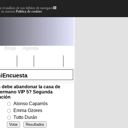
 el análisis de sus hábitos de navegación.
x
, en nuestra
Política de cookies
Blogs
Agenda
Plenos
Paro
Cervantes
iEncuesta
 debe abandonar la casa de
ermano VIP 5? Segunda
ación
Alonso Caparrós
Emma Ozores
Tutto Durán