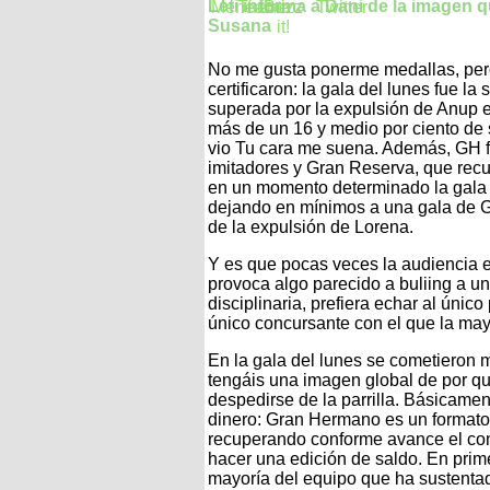
Leti informa a Dani de la imagen 
Susana
No me gusta ponerme medallas, pero 
certificaron: la gala del lunes fue l
superada por la expulsión de Anup 
más de un 16 y medio por ciento de 
vio Tu cara me suena. Además, GH fu
imitadores y Gran Reserva, que recup
en un momento determinado la gala 
dejando en mínimos a una gala de G
de la expulsión de Lorena.
Y es que pocas veces la audiencia 
provoca algo parecido a buliing a u
disciplinaria, prefiera echar al único
único concursante con el que la mayo
En la gala del lunes se cometieron m
tengáis una imagen global de por q
despedirse de la parrilla. Básicamen
dinero: Gran Hermano es un formato 
recuperando conforme avance el con
hacer una edición de saldo. En prime
mayoría del equipo que ha sustentad