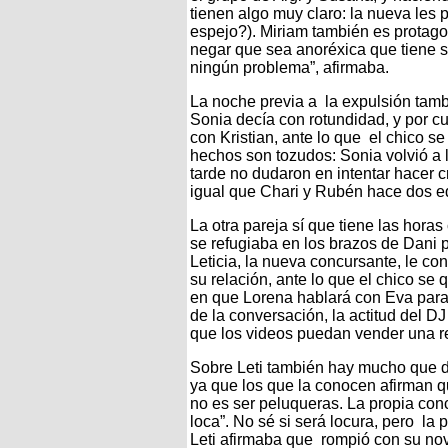
tienen algo muy claro: la nueva les 
espejo?). Miriam también es protagon
negar que sea anoréxica que tiene s
ningún problema”, afirmaba.
La noche previa a la expulsión tambi
Sonia decía con rotundidad, y por cu
con Kristian, ante lo que el chico se
hechos son tozudos: Sonia volvió a 
tarde no dudaron en intentar hacer 
igual que Chari y Rubén hace dos e
La otra pareja sí que tiene las hor
se refugiaba en los brazos de Dani 
Leticia, la nueva concursante, le 
su relación, ante lo que el chico se
en que Lorena hablará con Eva para
de la conversación, la actitud del D
que los videos puedan vender una r
Sobre Leti también hay mucho que de
ya que los que la conocen afirman
no es ser peluqueras. La propia con
loca”. No sé si será locura, pero la
Leti afirmaba que rompió con su novi