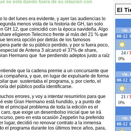
que se está dando fuera de su relación con
El T
lo del lunes era evidente, y ayer las audiencias lo
a segunda menos vista de la historia de GH, tan solo
en GH 12, que coincidió con la época navideña. Algo
share eligieron Telecinco frente al más del 21 % que
e tercera opción por detrás de los famosos
era parte de su público perdido, y por si fuera poco,
especial de Antena 3 alcanzó el 37% de share,
ran Hermano que fue perdiendo adeptos justo a raíz
entiende que la cadena premie a un concursante que
na compañera, y que, en lugar de expulsarle de forma
 pilar que sustentaba el programa, y, por cierto, el
ría del público podía identificarse.
uchos errores, y voy a intentar resumirlos para que
ué este Gran Hermano está hundido, y a punto de
te el principal problema de toda la edición es el
caro, que exige un desembolso inicial que se irá
curso, pero en esta ocasión Zeppelin ha preferido
r lugar, decidió no renovar contrato a la inmensa
o el programa durante los últimos trece años, para,