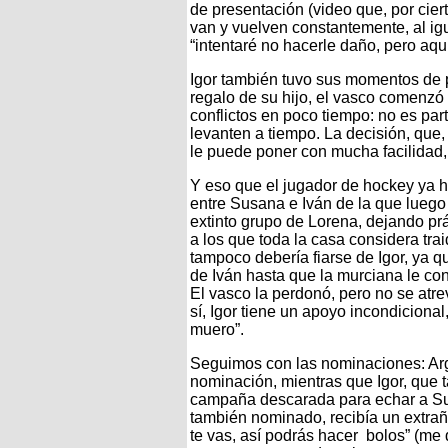
de presentación (video que, por ciert
van y vuelven constantemente, al igua
“intentaré no hacerle daño, pero aqu
Igor también tuvo sus momentos de p
regalo de su hijo, el vasco comenzó
conflictos en poco tiempo: no es par
levanten a tiempo. La decisión, que
le puede poner con mucha facilidad,
Y eso que el jugador de hockey ya ha
entre Susana e Iván de la que luego
extinto grupo de Lorena, dejando pr
a los que toda la casa considera tra
tampoco debería fiarse de Igor, ya 
de Iván hasta que la murciana le con
El vasco la perdonó, pero no se atre
sí, Igor tiene un apoyo incondicional
muero”.
Seguimos con las nominaciones: Argi
nominación, mientras que Igor, que
campaña descarada para echar a Su
también nominado, recibía un extra
te vas, así podrás hacer bolos” (me 