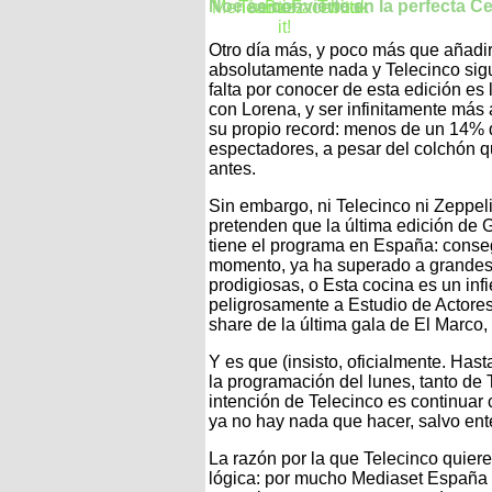
Noe se convierte en la perfecta Ce
Otro día más, y poco más que añadir
absolutamente nada y Telecinco sigu
falta por conocer de esta edición es
con Lorena, y ser infinitamente más 
su propio record: menos de un 14% 
espectadores, a pesar del colchón qu
antes.
Sin embargo, ni Telecinco ni Zeppeli
pretenden que la última edición de 
tiene el programa en España: consegu
momento, ya ha superado a grandes h
prodigiosas, o Esta cocina es un inf
peligrosamente a Estudio de Actores.
share de la última gala de El Marco,
Y es que (insisto, oficialmente. Ha
la programación del lunes, tanto de 
intención de Telecinco es continua
ya no hay nada que hacer, salvo ente
La razón por la que Telecinco quiere
lógica: por mucho Mediaset España q