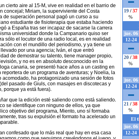
un cierto aire al 15-M, vive en realidad en el barrio de
 concejal; Miriam, la superviviente del Costa
ia de superación personal pagó un curso a su
iano estudiante de fisioterapia que estaba haciendo
egó a España tras ser incapaz de sacarse la carrera
a misma universidad donde la Campanario quiso ser
a sólo el locutor de una radio local, es en realidad
ación con el mundillo del periodismo, y ya tiene un
llevado por una agencia; Iván, el que entró
dad de demostrar su talento, tiene manager propio,
levisión, y no es en absoluto desconocido en la
loga canaria, se presentó hace años a un casting en
n reportera de un programa de aventuras; y Noelia, la
o acomodado, ha protagonizado una sesión de fotos
 (del pasado de Giuls, con masajes en discotecas y
, porque ya está fuera).
ñar que la edición esté saliendo como está saliendo.
co se identifique con ninguno de ellos, ya que
lico objetivo del programa, Miento, uno sí formaba
osamente, tras su expulsión el formato ha acelerado un
mparable.
an confesado que lo más real que hay en esa casa
 hagamos como que seguimos creyéndonos el juego, y