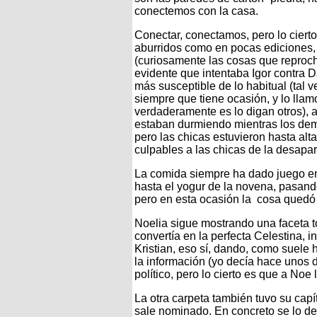
conectemos con la casa.
Conectar, conectamos, pero lo ciert
aburridos como en pocas ediciones, se
(curiosamente las cosas que reproch
evidente que intentaba Igor contra D
más susceptible de lo habitual (tal 
siempre que tiene ocasión, y lo lla
verdaderamente es lo digan otros), a
estaban durmiendo mientras los dem
pero las chicas estuvieron hasta al
culpables a las chicas de la desapari
La comida siempre ha dado juego en 
hasta el yogur de la novena, pasando
pero en esta ocasión la cosa quedó e
Noelia sigue mostrando una faceta t
convertía en la perfecta Celestina, i
Kristian, eso sí, dando, como suele 
la información (yo decía hace unos 
político, pero lo cierto es que a Noe
La otra carpeta también tuvo su capí
sale nominado. En concreto se lo de