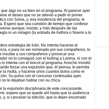
 que algo no va bien en el programa. Al parecer ayer
diese el deseo que no se atrevió a pedir el primer
ca con Sonia, y, esa insistencia del programa, le
a. Espero que sea cuestión de tiempo que confiese
overse aunque, insisto, y más después de las
egla ni un milagro (la entrada de Indhira o Noemi a lo
era estrategia de Iván. No intenta hacerse el
encia, o para no ser nominado por sus compañeros, lo
ra insultar a sus compañeros y provocar una
ador no lo consiguió con el bulling a Lorena, ni con el
 lo intenta con el boicot al programa. Anoche insistió
tando forzar una expulsión que, él piensa, le permita
ar la multa, y hacerse unos cuantos bolos como el
ión. Su pulso con el concurso continuaba ayer,
 no le dejaban hablar con su chica.
 la expulsión disciplinaria de este concursante,
ere, espero que se quede ahí hasta que la audiencia
 y, si cancelan la edición, que lo dejen encerrado