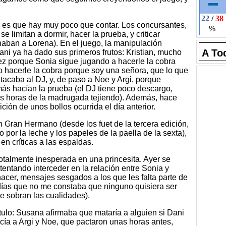
o es que hay muy poco que contar. Los concursantes,
 limitan a dormir, hacer la prueba, y criticar
aban a Lorena). En el juego, la manipulación
A To
ani ya ha dado sus primeros frutos: Kristian, mucho
vez porque Sonia sigue jugando a hacerle la cobra
mo hacerle la cobra porque soy una señora, que lo que
tacaba al DJ, y, de paso a Noe y Argi, porque
ás hacían la prueba (el DJ tiene poco descargo,
tas horas de la madrugada tejiendo). Además, hace
ción de unos bollos ocurrida el día anterior.
Gran Hermano (desde los fuet de la tercera edición,
 por la leche y los papeles de la paella de la sexta),
n críticas a las espaldas.
otalmente inesperada en una princesita. Ayer se
ntentando interceder en la relación entre Sonia y
hacer, mensajes sesgados a los que les falta parte de
días que no me constaba que ninguno quisiera ser
 le sobran las cualidades).
tulo: Susana afirmaba que mataría a alguien si Dani
cía a Argi y Noe, que pactaron unas horas antes,