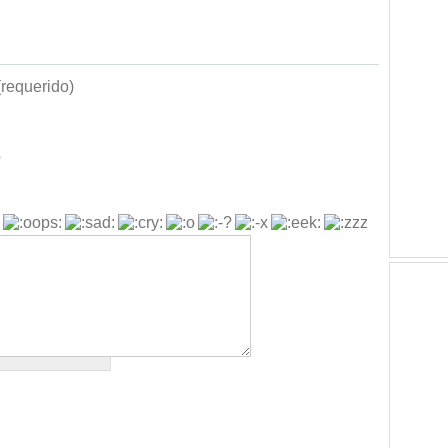
requerido)
b