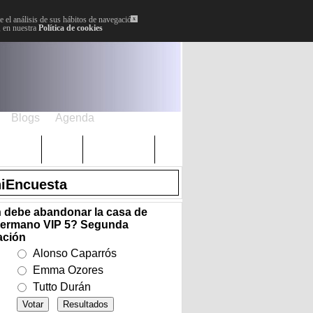
 el análisis de sus hábitos de navegación.
x
, en nuestra
Política de cookies
Blogs
Agenda
Plenos
Paro
Cervantes
iEncuesta
 debe abandonar la casa de
ermano VIP 5? Segunda
ación
Alonso Caparrós
Emma Ozores
Tutto Durán