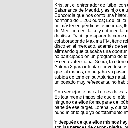
Kristian, el entrenador de futbol con 
Salamanca de Madrid, y es hijo de un
Concordia que nos contó una histor
hermana de 1.200 euros; Edo, el ital
un máster en pérdidas femeninas, ll
de Medicina en Italia, y entró en l
dentista; Dani, que aparentemente er
colaborador de Máxima FM, tiene rel
disco en el mercado, además de ser 
afirmando que buscaba una oportuni
ha participado en un programa de te
escena valenciana; Sonia, la odontó
Antena 3 para intentar convertirse e
que, al menos, no negaba su pasad
subida de tono en su Asturias natal.
un posado muy refrescante, no hablo
Con semejante percal no es de extra
Es totalmente imposible que el públi
ninguno de ellos forma parte del púb
parte de ese target, Lorena, y, curi
hundimiento que ya es totalmente i
Y después de que ellos mismos hay
son las paredes de cartón- piedra,