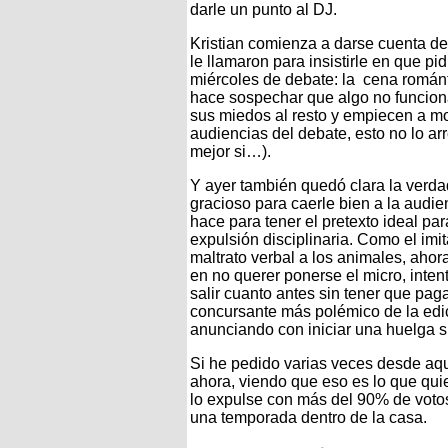
darle un punto al DJ.
Kristian comienza a darse cuenta de
le llamaron para insistirle en que pi
miércoles de debate: la cena románti
hace sospechar que algo no funcion
sus miedos al resto y empiecen a m
audiencias del debate, esto no lo arr
mejor si…).
Y ayer también quedó clara la verdad
gracioso para caerle bien a la audi
hace para tener el pretexto ideal pa
expulsión disciplinaria. Como el imit
maltrato verbal a los animales, ahora
en no querer ponerse el micro, inten
salir cuanto antes sin tener que pag
concursante más polémico de la edic
anunciando con iniciar una huelga si
Si he pedido varias veces desde aquí
ahora, viendo que eso es lo que qui
lo expulse con más del 90% de votos,
una temporada dentro de la casa.