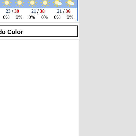
do Color