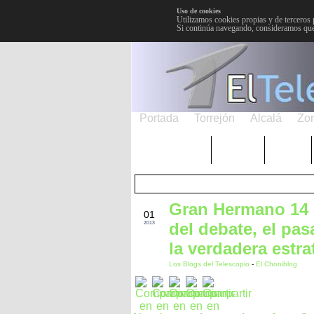
Uso de cookies
Utilizamos cookies propias y de terceros 
Si continúa navegando, consideramos que
Portada
Torrejón
Alcalá
Zo
TRENDING
Púnica
Metro
Gran Hermano 14 (
MAR
01
del debate, el pa
2013
la verdadera estra
Los Blogs del Telescopio
-
El Choniblog