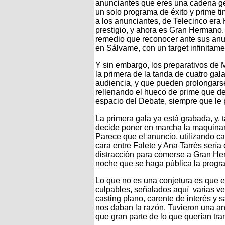
anunciantes que eres una cadena gene
un solo programa de éxito y prime ti
a los anunciantes, de Telecinco era 
prestigio, y ahora es Gran Hermano.
remedio que reconocer ante sus anu
en Sálvame, con un target infinita
Y sin embargo, los preparativos de
la primera de la tanda de cuatro gal
audiencia, y que pueden prolongarse
rellenando el hueco de prime que de
espacio del Debate, siempre que le p
La primera gala ya está grabada, y, t
decide poner en marcha la maquinaria
Parece que el anuncio, utilizando c
cara entre Falete y Ana Tarrés sería
distracción para comerse a Gran Her
noche que se haga pública la progra
Lo que no es una conjetura es que es
culpables, señalados aquí varias ve
casting plano, carente de interés 
nos daban la razón. Tuvieron una a
que gran parte de lo que querían tra