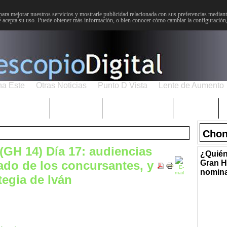
para mejorar nuestros servicios y mostrarle publicidad relacionada con sus preferencias mediante
 acepta su uso. Puede obtener más información, o bien conocer cómo cambiar la configuración
na Este
Otras Noticias
Punto D Vista
Lente de Aumento
Choniblog
MetroEste
Semana Santa
Sucesos
Chon
GH 14) Día 17: audiencias
¿Quién
sado de los concursantes, y
Gran H
nomin
tegia de Iván