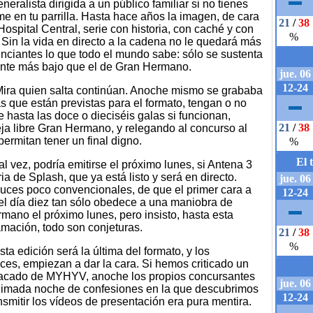
ralista dirigida a un público familiar si no tienes
me en tu parrilla. Hasta hace años la imagen, de cara
Hospital Central, serie con historia, con caché y con
 Sin la vida en directo a la cadena no le quedará más
nciantes lo que todo el mundo sabe: sólo se sustenta
mente más bajo que el de Gran Hermano.
 Mira quien salta continúan. Anoche mismo se grababa
as que están previstas para el formato, tengan o no
 hasta las doce o dieciséis galas si funcionan,
ja libre Gran Hermano, y relegando al concurso al
ermitan tener un final digno.
al vez, podría emitirse el próximo lunes, si Antena 3
 de Splash, que ya está listo y será en directo.
auces poco convencionales, de que el primer cara a
 el día diez tan sólo obedece a una maniobra de
mano el próximo lunes, pero insisto, hasta esta
mación, todo son conjeturas.
ta edición será la última del formato, y los
ces, empiezan a dar la cara. Si hemos criticado un
y sacado de MYHYV, anoche los propios concursantes
nimada noche de confesiones en la que descubrimos
nsmitir los vídeos de presentación era pura mentira.