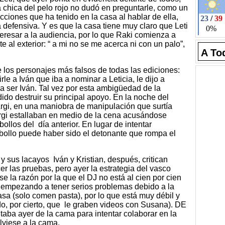
La chica del pelo rojo no dudó en preguntarle, como un
dicciones que ha tenido en la casa al hablar de ella,
a defensiva. Y es que la casa tiene muy claro que Leti
eresar a la audiencia, por lo que Raki comienza a
 al exterior: “ a mi no se me acerca ni con un palo”,
A To
los personajes más falsos de todas las ediciones:
le a Iván que iba a nominar a Leticia, le dijo a
 ser Iván. Tal vez por esta ambigüedad de la
ido destruir su principal apoyo. En la noche del
rgi, en una maniobra de manipulación que surtía
rgi estallaban en medio de la cena acusándose
llos del día anterior. En lugar de intentar
 bollo puede haber sido el detonante que rompa el
y sus lacayos Iván y Kristian, después, critican
 las pruebas, pero ayer la estrategia del vasco
 la razón por la que el DJ no está al cien por cien
á empezando a tener serios problemas debido a la
asa (solo comen pasta), por lo que está muy débil y
do, por cierto, que le graben videos con Susana). DE
taba ayer de la cama para intentar colaborar en la
olviese a la cama.