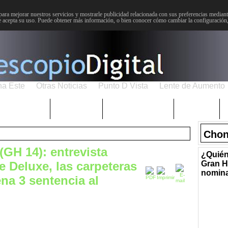
para mejorar nuestros servicios y mostrarle publicidad relacionada con sus preferencias mediante
 acepta su uso. Puede obtener más información, o bien conocer cómo cambiar la configuración
na Este
Otras Noticias
Punto D Vista
Lente de Aumento
Choniblog
MetroEste
Semana Santa
Sucesos
Chon
GH 14): entrevista
¿Quién
 Deluxe, las carpeteras
Gran H
nomin
ena 3 sentencia al