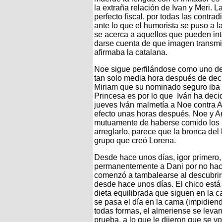
la extraña relación de Ivan y Meri. 
perfecto fiscal, por todas las contra
ante lo que el humorista se puso a l
se acerca a aquellos que pueden int
darse cuenta de que imagen transmite
afirmaba la catalana.
Noe sigue perfilándose como uno de 
tan solo media hora después de decir
Miriam que su nominado seguro iba a
Princesa es por lo que Iván ha decid
jueves Iván malmetía a Noe contra A
efecto unas horas después. Noe y A
mutuamente de haberse comido los bo
arreglarlo, parece que la bronca del
grupo que creó Lorena.
Desde hace unos días, igor primero, 
permanentemente a Dani por no hacer
comenzó a tambalearse al descubrirse
desde hace unos días. El chico est
dieta equilibrada que siguen en la c
se pasa el día en la cama (impidien
todas formas, el almeriense se levan
prueba, a lo que le dijeron que se v