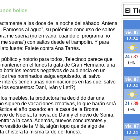
El T
 unos bollos
xactamente a las doce de la noche del sábado: Antena
h. Famosos al agua”, su polémico concurso de saltos
u cara me suena (no en vano, cuando el programa no
 me suena”) con saltos desde el trampolín. Y para
ato fuerte: Falete contra Ana Tarrés.
 público y notorio para todos, Telecinco parece que
o mantener en el lunes la gala de Gran Hermano, una
 a batir los records negativos de audiencia en un
e los tres nominados salga expulsado, si, salvo
 interés tienen unas nominaciones en las que, salvo
los expuestos: Dani, Iván y Leti?).
r los muebles, la productora ha decidido dar una
mo siguen de vacaciones creativas, lo que harán será
ráctica el año pasado: en la casa de la Broma
vio de Noelia, la novia de Dani y el novio de Sonia,
 entrar a la casa. Además, nuevos concursantes y
o vestido de la Milá, algún topo que de algo de
a chistera la misma tarde del lunes).