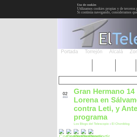
Uso de cookies
Utilizamos cookies propias y de terceros 
Si continúa navegando, consideramos que
Portada
Torrejón
Alcalá
Zo
TRENDING
Púnica
Metro
Gran Hermano 14 (
MAR
02
Lorena en Sálvame
2013
contra Leti, y Ant
programa
Los Blogs del Telescopio
-
El Choniblog