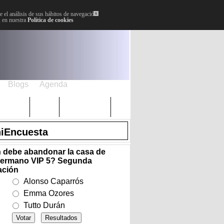
 el análisis de sus hábitos de navegación.
x
, en nuestra
Política de cookies
Blogs
Agenda
Plenos
Paro
Cervantes
iEncuesta
 debe abandonar la casa de
ermano VIP 5? Segunda
ación
Alonso Caparrós
Emma Ozores
Tutto Durán