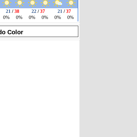
do Color