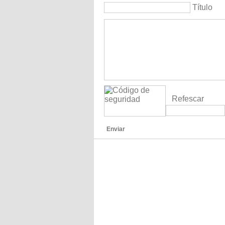
Título
Refescar
Enviar