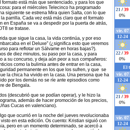
 formato está más que sentenciado, y para los que
 cosa: para el miércoles Telecinco ha programado
na siguiente se estrena Mira quien Salta, con lo que
 la parrilla. Cada vez está más claro que el formato
ón en España se va a despedir por la puerta de atrás,
OT8 se tratase.
rida que sigue la casa, la vida continúa, y por eso
mbarcaba en el Deluxe” (¿significa esto que veremos
urso para reflotar un Sálvame en horas bajas?).
os de diez minutos, su paso por la casa, y para
ro a su concurso, y deja aún peor a sus compañeros:
nticios como la bulimia antes de entrar en la casa,
eguridad permanente en los que los sufren, y que se
ue la chica ha vivido en la casa. Una persona que ha
bido por los demás no se ríe ante episodios como
gre de Bengala.
os (descubrió que se podían operar), y le hizo la
rograma, además de hacer promoción de los precios,
Uñas Cucas en valenciano).
lgo que ocurrió en la noche del jueves revolucionaba
isto en esta edición. Os cuento: Kristian siguió con
nia, pero en un momento determinado, se acercó a