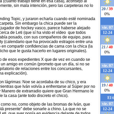
a (cuanto trabajo tiene en esa casa), aconsejó al
mente, sin mala intención, pero las carpeteras no lo
ending Topic, y juraron echarla cuando esté nominada
carpeta. Sin embargo la chica puede ser la
 el jugador de hockey vasco, parece haberse alejado
erca de Leti (que sí ha visto el vídeo que todos
 había posado, con sus compañeros de equipo, para
nty (calendario que ha provocado estragos entre una
ó en compartir confidencias de cama con la chica (la
icho que le gusta hacerlo en lugares originales).
tro de esos expedientes X que de vez en cuando se
en un amigo en común (prometo que un día, si no se
pilatorio de relaciones entre los concursantes,
a explicación).
 lágrimas: Noe se acordaba de su chico, y era
ientras que Iván volvía a enfrentarse al Súper por no
y Manero de extrarradio quiere que Gran Hermano le
 la casa (ante todo discreto el chico).
, como no, como objeto de las bromas de Iván, que
está presente” debe sonarle a chino. La que no se
Leti, que ayer ponía en evidencia delante de todos,