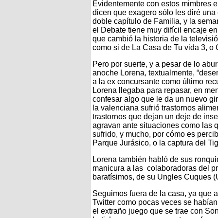
Evidentemente con estos mimbres el
dicen que exagero sólo les diré una
doble capítulo de Familia, y la sema
el Debate tiene muy difícil encaje en
que cambió la historia de la televisi
como si de La Casa de Tu vida 3, o 
Pero por suerte, y a pesar de lo abur
anoche Lorena, textualmente, “dese
a la ex concursante como último rec
Lorena llegaba para repasar, en men
confesar algo que le da un nuevo gi
la valenciana sufrió trastornos alime
trastornos que dejan un deje de ins
agravan ante situaciones como las q
sufrido, y mucho, por cómo es perci
Parque Jurásico, o la captura del Ti
Lorena también habló de sus ronquid
manicura a las colaboradoras del p
baratísimos, de su Ungles Cuques (
Seguimos fuera de la casa, ya que a
Twitter como pocas veces se habían v
el extraño juego que se trae con So