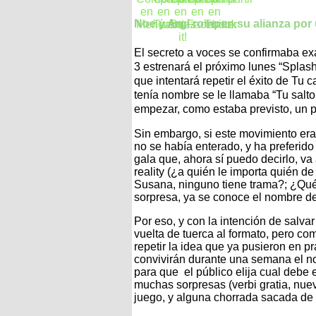
Noe y Argi rompen su alianza por
El secreto a voces se confirmaba e
3 estrenará el próximo lunes “Splas
que intentará repetir el éxito de T
tenía nombre se le llamaba “Tu salto
empezar, como estaba previsto, un pl
Sin embargo, si este movimiento era
no se había enterado, y ha preferid
gala que, ahora sí puedo decirlo, va
reality (¿a quién le importa quién d
Susana, ninguno tiene trama?; ¿Qué
sorpresa, ya se conoce el nombre de 
Por eso, y con la intención de salva
vuelta de tuerca al formato, pero co
repetir la idea que ya pusieron en p
convivirán durante una semana el no
para que el público elija cual debe
muchas sorpresas (verbi gratia, nuev
juego, y alguna chorrada sacada de l