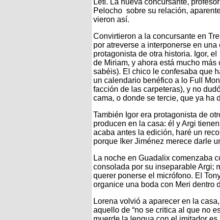
Leti. La nueva concursante, profesor
Pelocho sobre su relación, aparente
vieron así.
Convirtieron a la concursante en Tr
por atreverse a interponerse en una 
protagonista de otra historia. Igor,
de Miriam, y ahora está mucho más c
sabéis). El chico le confesaba que
un calendario benéfico a lo Full Mo
facción de las carpeteras), y no dud
cama, o donde se tercie, que ya ha d
También Igor era protagonista de o
producen en la casa: él y Argi tien
acaba antes la edición, haré un reco
porque Iker Jiménez merece darle un
La noche en Guadalix comenzaba con
consolada por su inseparable Argi; m
querer ponerse el micrófono. El Ton
organice una boda con Meri dentro de
Lorena volvió a aparecer en la casa
aquello de “no se critica al que no 
muerde la lengua con el imitador es 