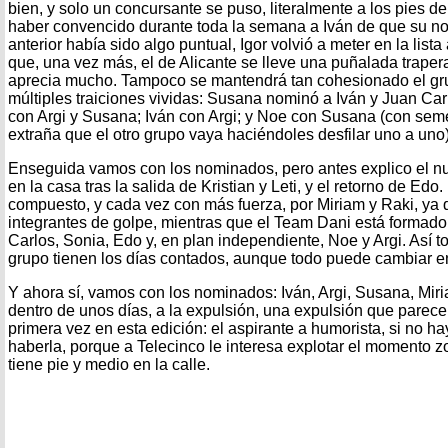
bien, y solo un concursante se puso, literalmente a los pies d
haber convencido durante toda la semana a Iván de que su n
anterior había sido algo puntual, Igor volvió a meter en la list
que, una vez más, el de Alicante se lleve una puñalada traper
aprecia mucho. Tampoco se mantendrá tan cohesionado el gru
múltiples traiciones vividas: Susana nominó a Iván y Juan Car
con Argi y Susana; Iván con Argi; y Noe con Susana (con sem
extraña que el otro grupo vaya haciéndoles desfilar uno a uno)
Enseguida vamos con los nominados, pero antes explico el nu
en la casa tras la salida de Kristian y Leti, y el retorno de Edo.
compuesto, y cada vez con más fuerza, por Miriam y Raki, ya 
integrantes de golpe, mientras que el Team Dani está formado
Carlos, Sonia, Edo y, en plan independiente, Noe y Argi. Así t
grupo tienen los días contados, aunque todo puede cambiar e
Y ahora sí, vamos con los nominados: Iván, Argi, Susana, Miri
dentro de unos días, a la expulsión, una expulsión que parece 
primera vez en esta edición: el aspirante a humorista, si no h
haberla, porque a Telecinco le interesa explotar el momento zor
tiene pie y medio en la calle.