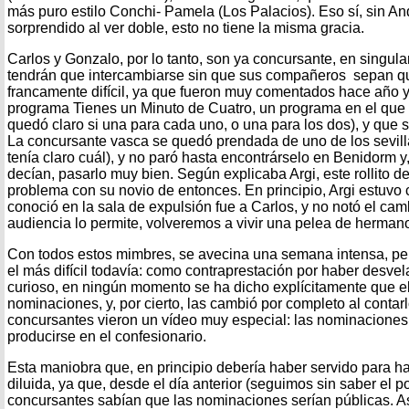
más puro estilo Conchi- Pamela (Los Palacios). Eso sí, sin A
sorprendido al ver doble, esto no tiene la misma gracia.
Carlos y Gonzalo, por lo tanto, son ya concursante, en singul
tendrán que intercambiarse sin que sus compañeros sepan qu
francamente difícil, ya que fueron muy comentados hace año y
programa Tienes un Minuto de Cuatro, un programa en el que
quedó claro si una para cada uno, o una para los dos), y que si
La concursante vasca se quedó prendada de uno de los sevil
tenía claro cuál), y no paró hasta encontrárselo en Benidorm 
decían, pasarlo muy bien. Según explicaba Argi, este rollito d
problema con su novio de entonces. En principio, Argi estuvo
conoció en la sala de expulsión fue a Carlos, y no notó el camb
audiencia lo permite, volveremos a vivir una pelea de hermanos
Con todos estos mimbres, se avecina una semana intensa, p
el más difícil todavía: como contraprestación por haber desve
curioso, en ningún momento se ha dicho explícitamente que e
nominaciones, y, por cierto, las cambió por completo al contarlo
concursantes vieron un vídeo muy especial: las nominacione
producirse en el confesionario.
Esta maniobra que, en principio debería haber servido para ha
diluida, ya que, desde el día anterior (seguimos sin saber el p
concursantes sabían que las nominaciones serían públicas. A