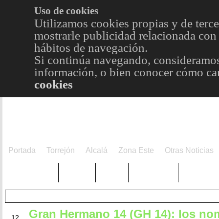
Uso de cookies
Utilizamos cookies propias y de terce
mostrarle publicidad relacionada con 
hábitos de navegación.
Si continúa navegando, consideramos
información, o bien conocer cómo cam
cookies
Portada
Torrejón
Alcalá
Zona Este
Otras Noticias
TRENDING
Púnica
Metro
Choniblog
MetroEst
Gran Hermano 14 (GH 14): los no
MAR
12