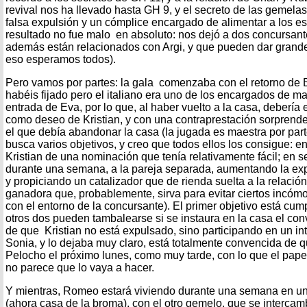
revival nos ha llevado hasta GH 9, y el secreto de las gemela
falsa expulsión y un cómplice encargado de alimentar a los es
resultado no fue malo en absoluto: nos dejó a dos concursant
además están relacionados con Argi, y que pueden dar grand
eso esperamos todos).
Pero vamos por partes: la gala comenzaba con el retorno de Ed
habéis fijado pero el italiano era uno de los encargados de ma
entrada de Eva, por lo que, al haber vuelto a la casa, debería 
como deseo de Kristian, y con una contraprestación sorprende
el que debía abandonar la casa (la jugada es maestra por par
busca varios objetivos, y creo que todos ellos los consigue: en
Kristian de una nominación que tenía relativamente fácil; en 
durante una semana, a la pareja separada, aumentando la exp
y propiciando un catalizador que de rienda suelta a la relación;
ganadora que, probablemente, sirva para evitar ciertos incóm
con el entorno de la concursante). El primer objetivo está cum
otros dos pueden tambalearse si se instaura en la casa el co
de que Kristian no está expulsado, sino participando en un in
Sonia, y lo dejaba muy claro, está totalmente convencida de q
Pelocho el próximo lunes, como muy tarde, con lo que el pap
no parece que lo vaya a hacer.
Y mientras, Romeo estará viviendo durante una semana en un
(ahora casa de la broma), con el otro gemelo, que se interca