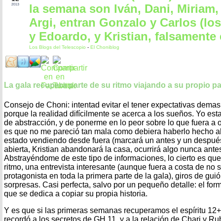
la semana son Iván, Dani, Miriam
2013
Argi, entran Gonzalo y Carlos (lo
y Edoardo, y Kristian, falsamente
Los Blogs del Telescopio
-
El Choniblog
La gala recupera parte de su ritmo viajando a su propio 
Consejo de Choni: intentad evitar el tener expectativas dema
porque la realidad difícilmente se acerca a los sueños. Yo est
de abstracción, y de ponerme en lo peor sobre lo que fuera a ocu
es que no me pareció tan mala como debiera haberlo hecho al
estado vendiendo desde fuera (marcará un antes y un después
abierta, Kristian abandonará la casa, ocurrirá algo nunca antes
Abstrayéndome de este tipo de informaciones, lo cierto es que
ritmo, una entrevista interesante (aunque fuera a costa de no 
protagonista en toda la primera parte de la gala), giros de gui
sorpresas. Casi perfecta, salvo por un pequeño detalle: el form
que se dedica a copiar su propia historia.
Y es que si las primeras semanas recuperamos el espíritu 12+
recordó a los secretos de GH 11, y a la relación de Chari y R