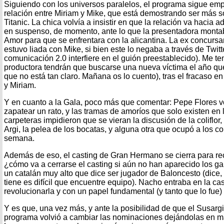
Siguiendo con los universos paralelos, el programa sigue emp
relación entre Miriam y Mike, que está demostrando ser más s
Titanic. La chica volvía a insistir en que la relación va hacia a
en suspenso, de momento, ante lo que la presentadora montab
Amor para que se enfrentara con la alicantina. La ex concursan
estuvo liada con Mike, si bien este lo negaba a través de Twitt
comunicación 2.0 interfiere en el guión preestablecido). Me t
productora tendrán que buscarse una nueva víctima el año que
que no está tan claro. Mañana os lo cuento), tras el fracaso 
y Miriam.
Y en cuanto a la Gala, poco más que comentar: Pepe Flores vo
zapatear un rato, y las tramas de amoríos que solo existen en l
carpeteras impidieron que se vieran la discusión de la coliflor,
Argi, la pelea de los bocatas, y alguna otra que ocupó a los c
semana.
Además de eso, el casting de Gran Hermano se cierra para reci
¿cómo va a cerrarse el casting si aún no han aparecido los ga
un catalán muy alto que dice ser jugador de Baloncesto (dice,
tiene es difícil que encuentre equipo). Nacho entraba en la ca
revolucionarla y con un papel fundamental (y tanto que lo fue
Y es que, una vez más, y ante la posibilidad de que el Susarg
programa volvió a cambiar las nominaciones dejándolas en ma