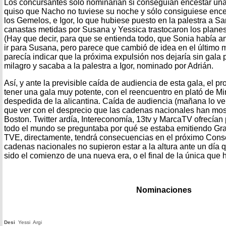
Los concursantes solo nominarían si conseguían encestar una
quiso que Nacho no tuviese su noche y sólo consiguiese ence
los Gemelos, e Igor, lo que hubiese puesto en la palestra a Sar
canastas metidas por Susana y Yessica trastocaron los planes,
(Hay que decir, para que se entienda todo, que Sonia había a
ir para Susana, pero parece que cambió de idea en el último
parecía indicar que la próxima expulsión nos dejaría sin gala
milagro y sacaba a la palestra a Igor, nominado por Adrián.
Así, y ante la previsible caída de audiencia de esta gala, el p
tener una gala muy potente, con el reencuentro en plató de Mir
despedida de la alicantina. Caída de audiencia (mañana lo 
que ver con el desprecio que las cadenas nacionales han most
Boston. Twitter ardía, Intereconomía, 13tv y MarcaTV ofrecían
todo el mundo se preguntaba por qué se estaba emitiendo Gr
TVE, directamente, tendrá consecuencias en el próximo Conse
cadenas nacionales no supieron estar a la altura ante un día
sido el comienzo de una nueva era, o el final de la única que
Nominaciones
Desi
Yessi
Argi