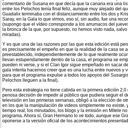
comentario de Susana en que decía que la canaria era una listi
entre los Pelochos tenía final feliz, aunque muy alejado del qu
Guadalix terminaba con el distanciamiento entre los dos y Kris
Saray, en la Gala lo que vimos, eso sí, sin audio, fue una reco
(supongo que el vídeo corresponde a los arrumacos del jueves,
la bronca de la que, por supuesto, no hemos visto nada, salvo 
miradas).
Y es que una de las razones por las que esta edición está perd
es precisamente el empeño en que la realidad de la casa se 
preestablecido, independientemente de lo que realmente ocurra
llevan estupendamente dentro de la casa, el programa se em
pueden ni verse, y si el Clan Igor sigue empeñado en sacar de
gala intenta hacernos creer que es una lucha entre nuevos y
para que el programa expulse a todos los apoyos del Susargis
Pelochos lleguen a la final).
Pero esta estrategia no tiene cabida en la primera edición 2.0 
penosa decisión de impedir al público que pudiera seguir el de
televisión en las primeras semanas, obligó a la elección de ot
en los que la manipulación de videos simplemente no existe, 
tiempo real, los minutados, los blogs y la emisión en Mitele n
programa. Ahora sí, Gran Hermano lo ve todo, aunque ese G
oponerse a la versión oficial de los acontecimientos presenta