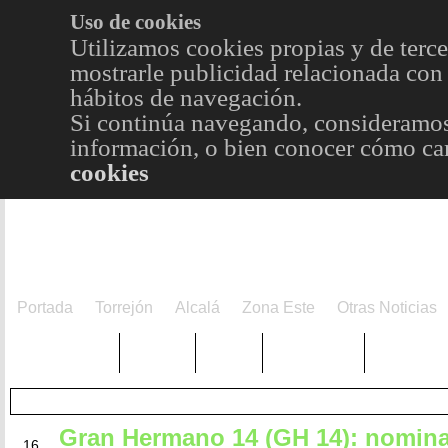
Uso de cookies
Utilizamos cookies propias y de terce
mostrarle publicidad relacionada con 
hábitos de navegación.
Si continúa navegando, consideramos
información, o bien conocer cómo cam
cookies
Portada
Torrejón
Alcalá
Zona Este
Otras Noticias
TRENDING
Púnica
Metro
Choniblog
MetroEst
Gran Hermano 14 (GH 14): nomina
ABR
16