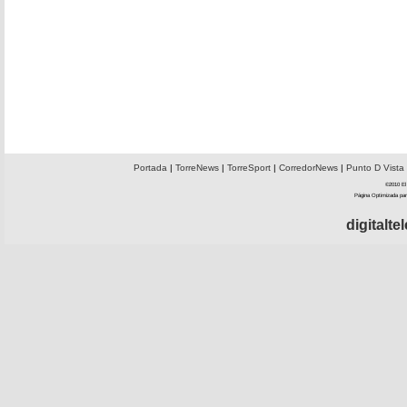
Portada
|
TorreNews
|
TorreSport
|
CorredorNews
|
Punto D Vista
©2010 El 
Página Optimizada par
digitalt