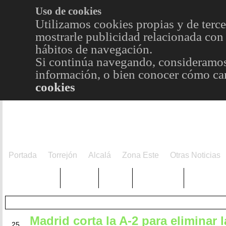
Uso de cookies
Utilizamos cookies propias y de terce
mostrarle publicidad relacionada con 
hábitos de navegación.
Si continúa navegando, consideramos
información, o bien conocer cómo cam
cookies
Portada
Torrejón
Alcalá
Zona Este
Otras Noticias
TRENDING
Púnica
Metro
Choniblog
MetroEst
Madrid corta la A-2 para eliminar l
ABR
25