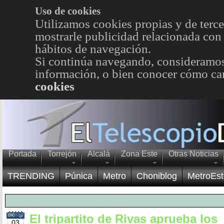
Uso de cookies
Utilizamos cookies propias y de terce
mostrarle publicidad relacionada con 
hábitos de navegación.
Si continúa navegando, consideramos
información, o bien conocer cómo cam
cookies
Portada
Torrejón
Alcalá
Zona Este
Otras Noticias
TRENDING
Púnica
Metro
Choniblog
MetroEst
El tripartito de Rivas aprueba los
DIC
03