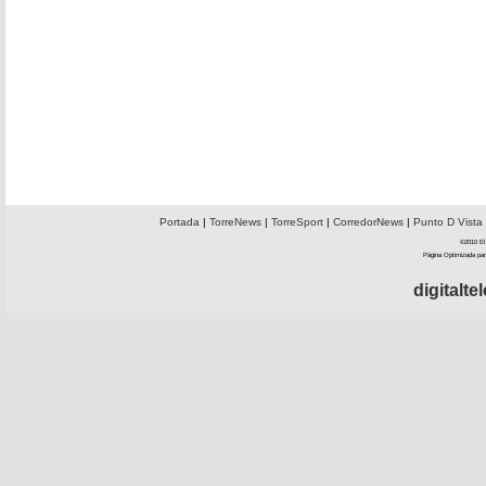
Portada
|
TorreNews
|
TorreSport
|
CorredorNews
|
Punto D Vista
©2010 El 
Página Optimizada par
digitalt