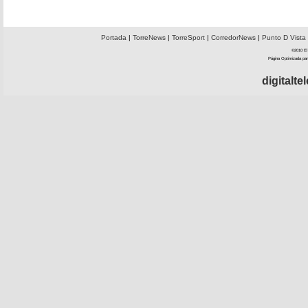
Portada
|
TorreNews
|
TorreSport
|
CorredorNews
|
Punto D Vista
©2010 El 
Página Optimizada par
digitalt