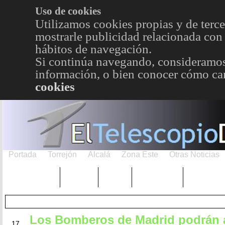
Uso de cookies
Utilizamos cookies propias y de terce
mostrarle publicidad relacionada con 
hábitos de navegación.
Si continúa navegando, consideramos
información, o bien conocer cómo cam
cookies
Portada
Torrejón
Alcalá
Zona Este
Otras Noticias
TRENDING
Púnica
Metro
Choniblog
MetroEst
Los Bomberos de Madrid podrán 
JUN
17