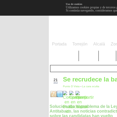
Uso de cookies
Utilizamos cookies propias y de terceros 
Si continúa navegando, consideramos que
Portada
Torrejón
Alcalá
Zo
TRENDING
Púnica
Metro
OCT
Se recrudece la b
21
2012
Punto D Vista
-
La cara oculta
Solucionado el problema de la Le
Antitabaco, las noticias contradic
sobre las candidatas han vuelto