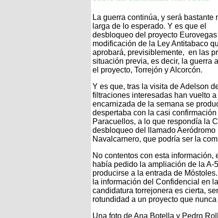
La guerra continúa, y será bastante
larga de lo esperado. Y es que el
desbloqueo del proyecto Eurovegas 
modificación de la Ley Antitabaco q
aprobará, previsiblemente, en las p
situación previa, es decir, la guerra 
el proyecto, Torrejón y Alcorcón.
Y es que, tras la visita de Adelson 
filtraciones interesadas han vuelto
encarnizada de la semana se producí
despertaba con la casi confirmación
Paracuellos, a lo que respondía la
desbloqueo del llamado Aeródromo S
Navalcarnero, que podría ser la com
No contentos con esta información,
había pedido la ampliación de la A-5 
producirse a la entrada de Móstoles.
la información del Confidencial en l
candidatura torrejonera es cierta, ser
rotundidad a un proyecto que nunca 
Una foto de Ana Botella y Pedro Ro