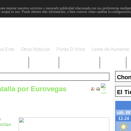
para mejorar nuestros servicios y mostrarle publicidad relacionada con sus preferencias mediante
 acepta su uso. Puede obtener más información, o bien conocer cómo cambiar la configuración
na Este
Otras Noticias
Punto D Vista
Lente de Aumento
Choniblog
MetroEste
Semana Santa
Sucesos
Chon
atalla por Eurovegas
El T
y
torias