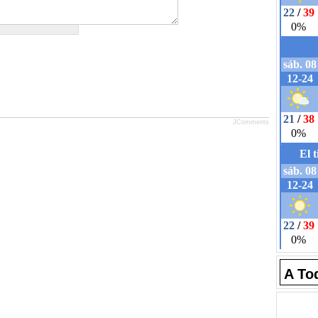
JComments
A To