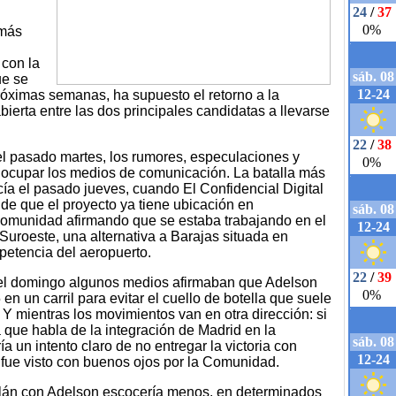
 más
con la
ue se
róximas semanas, ha supuesto el retorno a la
abierta entre las dos principales candidatas a llevarse
del pasado martes, los rumores, especulaciones y
 a ocupar los medios de comunicación. La batalla más
a el pasado jueves, cuando El Confidencial Digital
 de que el proyecto ya tiene ubicación en
 Comunidad afirmando que se estaba trabajando en el
uroeste, una alternativa a Barajas situada en
petencia del aeropuerto.
 el domingo algunos medios afirmaban que Adelson
en un carril para evitar el cuello de botella que suele
 Y mientras los movimientos van en otra dirección: si
a que habla de la integración de Madrid en la
ía un intento claro de no entregar la victoria con
fue visto con buenos ojos por la Comunidad.
llán con Adelson escocería menos, en determinados